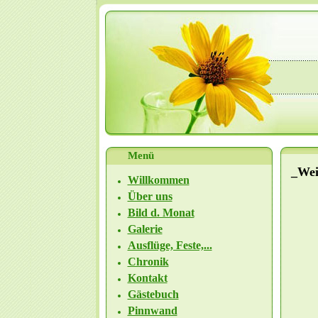
Menü
_Wei
Willkommen
Über uns
Bild d. Monat
Galerie
Ausflüge, Feste,...
Chronik
Kontakt
Gästebuch
Pinnwand