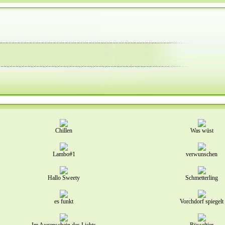
Chillen
Was wüst
Lambo#1
verwunschen
Hallo Sweety
Schmetterling
es funkt
Vorchdorf spiegelt