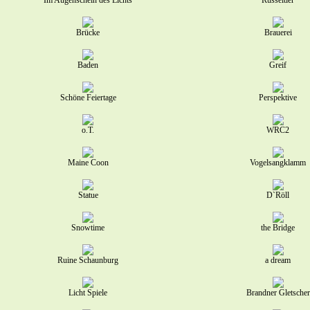
Im Augenschein des Lichts
Rüsseltier
Brücke
Brauerei
Baden
Greif
Schöne Feiertage
Perspektive
o.T.
WRC2
Maine Coon
Vogelsangklamm
Statue
D`Röll
Snowtime
the Bridge
Ruine Schaunburg
a dream
Licht Spiele
Brandner Gletscher