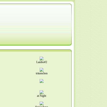
Lambo#2
träumchen
at Night