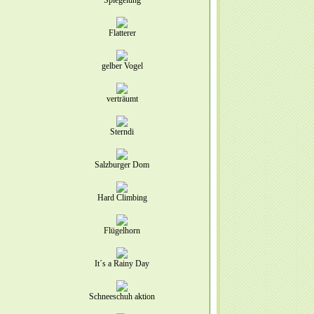
Spiegelung
Flatterer
gelber Vogel
verträumt
Sterndi
Salzburger Dom
Hard Climbing
Flügelhorn
It´s a Rainy Day
Schneeschuh aktion