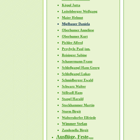
Köppl Jutta
Loitelsberger Wolfgang
Maier Helmut
Miglbauer Daniela
Oberhumer Anneliese
Oberhumer Kurt
Pichler Alfred
Przybylo Paul jun.
Reisinger Sabine
Schauermann Franz
Schloßgangl Hans Georg
Schloßgangl Lukas
Schmidberger Ewald
Schwarz Walter
Söllradl Hans
Stangl Harald
Stockhammer Martin
Sturm Birgit
Waltersdorfer Elfriede
Wimmer Stefan
Zandonella Birgit
Ausflüge, Feste,...